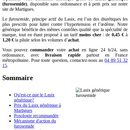
(furosemide)
, disponible sans ordonnance et à petit prix sur notre
site de Martigues.
Le
furosemide
, principe actif du Lasix, est l’un des diurétiques les
plus prescrits pour lutter contre l’hypertension et l’œdème. Notre
générique bénéficie des mêmes contrôles qualité que la spécialité de
marque, tout en étant proposé à un tarif
moins cher
: de
0,45 €
à
1,20 €
la pilule selon les volumes d’
achat
.
Vous pouvez
commander
votre
achat
en ligne 24 h/24, sans
ordonnance, avec
livraison rapide
partout en France
métropolitaine. Pour toute question, contactez-nous au
04 89 51 32
15
.
Sommaire
Qu'est-ce que le Lasix
générique?
Prix du Lasix générique à
Martigues
Posologie recommandée
Mécanisme d'action du
furosemide