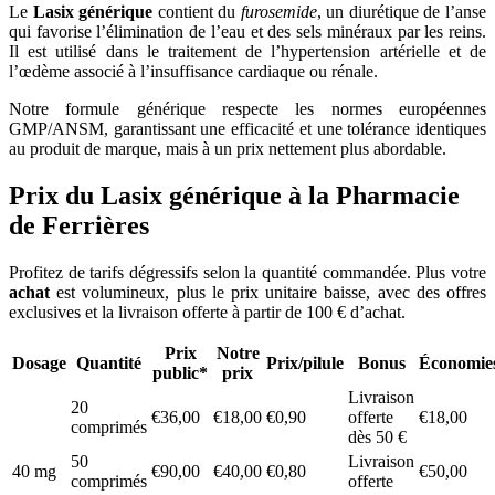
Le
Lasix générique
contient du
furosemide
, un diurétique de l’anse
qui favorise l’élimination de l’eau et des sels minéraux par les reins.
Il est utilisé dans le traitement de l’hypertension artérielle et de
l’œdème associé à l’insuffisance cardiaque ou rénale.
Notre formule générique respecte les normes européennes
GMP/ANSM, garantissant une efficacité et une tolérance identiques
au produit de marque, mais à un prix nettement plus abordable.
Prix du Lasix générique à la Pharmacie
de Ferrières
Profitez de tarifs dégressifs selon la quantité commandée. Plus votre
achat
est volumineux, plus le prix unitaire baisse, avec des offres
exclusives et la livraison offerte à partir de 100 € d’achat.
Prix
Notre
Dosage
Quantité
Prix/pilule
Bonus
Économie
public*
prix
Livraison
20
€36,00
€18,00
€0,90
offerte
€18,00
comprimés
dès 50 €
50
Livraison
40 mg
€90,00
€40,00
€0,80
€50,00
comprimés
offerte