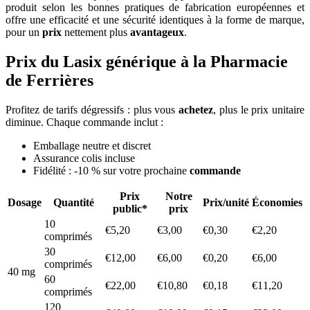
produit selon les bonnes pratiques de fabrication européennes et
offre une efficacité et une sécurité identiques à la forme de marque,
pour un
prix
nettement plus
avantageux
.
Prix du Lasix générique à la Pharmacie
de Ferrières
Profitez de tarifs dégressifs : plus vous
achetez
, plus le prix unitaire
diminue. Chaque commande inclut :
Emballage neutre et discret
Assurance colis incluse
Fidélité : -10 % sur votre prochaine
commande
Prix
Notre
Dosage
Quantité
Prix/unité
Économies
public*
prix
10
€5,20
€3,00
€0,30
€2,20
comprimés
30
€12,00
€6,00
€0,20
€6,00
comprimés
40 mg
60
€22,00
€10,80
€0,18
€11,20
comprimés
120