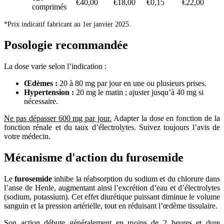
€40,00
€18,00
€0,15
€22,00
comprimés
*Prix indicatif fabricant au 1er janvier 2025.
Posologie recommandée
La dose varie selon l’indication :
Œdèmes :
20 à 80 mg par jour en une ou plusieurs prises.
Hypertension :
20 mg le matin ; ajuster jusqu’à 40 mg si
nécessaire.
Ne pas dépasser 600 mg par jour.
Adapter la dose en fonction de la
fonction rénale et du taux d’électrolytes. Suivez toujours l’avis de
votre médecin.
Mécanisme d'action du furosemide
Le
furosemide
inhibe la réabsorption du sodium et du chlorure dans
l’anse de Henle, augmentant ainsi l’excrétion d’eau et d’électrolytes
(sodium, potassium). Cet effet diurétique puissant diminue le volume
sanguin et la pression artérielle, tout en réduisant l’œdème tissulaire.
Son action débute généralement en moins de 2 heures et dure