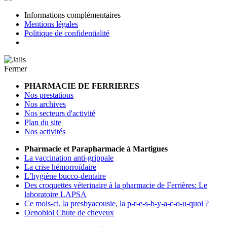
Informations complémentaires
Mentions légales
Politique de confidentialité
Fermer
PHARMACIE DE FERRIERES
Nos prestations
Nos archives
Nos secteurs d'activité
Plan du site
Nos activités
Pharmacie et Parapharmacie à Martigues
La vaccination anti-grippale
La crise hémorroïdaire
L’hygiène bucco-dentaire
Des croquettes véterinaire à la pharmacie de Ferrières: Le
laboratoire LAPSA
Ce mois-ci, la presbyacousie, la p-r-e-s-b-y-a-c-o-u-quoi ?
Oenobiol Chute de cheveux