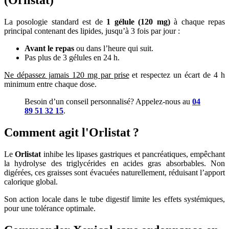
(Orlistat)
La posologie standard est de
1 gélule (120 mg)
à chaque repas
principal contenant des lipides, jusqu’à 3 fois par jour :
Avant le repas
ou dans l’heure qui suit.
Pas plus de 3 gélules en 24 h.
Ne dépassez jamais 120 mg par prise
et respectez un écart de 4 h
minimum entre chaque dose.
Besoin d’un conseil personnalisé? Appelez-nous au
04
89 51 32 15
.
Comment agit l'Orlistat ?
Le
Orlistat
inhibe les lipases gastriques et pancréatiques, empêchant
la hydrolyse des triglycérides en acides gras absorbables. Non
digérées, ces graisses sont évacuées naturellement, réduisant l’apport
calorique global.
Son action locale dans le tube digestif limite les effets systémiques,
pour une tolérance optimale.