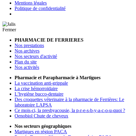
Mentions légales
Politique de confidentialité
Fermer
PHARMACIE DE FERRIERES
Nos prestations
Nos archives
Nos secteurs d'activité
Plan du site
Nos activités
Pharmacie et Parapharmacie à Martigues
La vaccination anti-grippale
La crise hémorroïdaire
L’hygiène bucco-dentaire
Des croquettes véterinaire à la pharmacie de Ferrières: Le
laboratoire LAPSA
Ce mois-ci, la presbyacousie, la p-r-e-s-b-y-a-c-o-u-quoi ?
Oenobiol Chute de cheveux
Nos secteurs géographiques
Martigues en région PACA