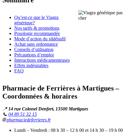
Qu’est-ce que le Viagra
générique?
Nos tarifs & promotions
Posologie recommandée
Mode d’action du sildénafil
Achat sans ordonnance
Conseils d’utilisation
Précautions d’emploi
Interactions médicamenteuses
Effets indésirables
FAQ
Pharmacie de Ferrières à Martigues –
Coordonnées & horaires
📍
14 rue Colonel Denfert, 13500 Martigues
📞
04 89 51 32 15
🌐
pharmaciedeferrieres.fr
Lundi – Vendredi : 08 h 30 – 12 h 00 et 14 h 30 – 19 h 00