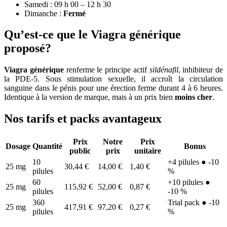
Samedi : 09 h 00 – 12 h 30
Dimanche :
Fermé
Qu’est-ce que le Viagra générique
proposé?
Viagra générique
renferme le principe actif
sildénafil
, inhibiteur de
la PDE-5. Sous stimulation sexuelle, il accroît la circulation
sanguine dans le pénis pour une érection ferme durant 4 à 6 heures.
Identique à la version de marque, mais à un prix bien
moins cher
.
Nos tarifs et packs avantageux
Prix
Notre
Prix
Dosage
Quantité
Bonus
public
prix
unitaire
10
+4 pilules ● -10
25 mg
30,44 €
14,00 €
1,40 €
pilules
%
60
+10 pilules ●
25 mg
115,92 €
52,00 €
0,87 €
pilules
-10 %
360
Trial pack ● -10
25 mg
417,91 €
97,20 €
0,27 €
pilules
%