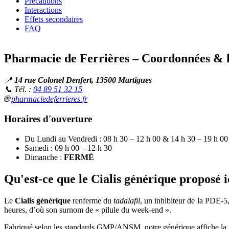
Précautions
Interactions
Effets secondaires
FAQ
Pharmacie de Ferrières – Coordonnées & 
📍
14 rue Colonel Denfert, 13500 Martigues
📞 Tél. :
04 89 51 32 15
🌐
pharmaciedeferrieres.fr
Horaires d'ouverture
Du Lundi au Vendredi : 08 h 30 – 12 h 00 & 14 h 30 – 19 h 00
Samedi : 09 h 00 – 12 h 30
Dimanche :
FERMÉ
Qu'est-ce que le Cialis générique proposé i
Le
Cialis générique
renferme du
tadalafil
, un inhibiteur de la PDE-5
heures, d’où son surnom de « pilule du week-end ».
Fabriqué selon les standards GMP/ANSM, notre générique affiche la m