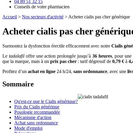
04 89 51 32 15
Conseils de votre pharmacien
Accueil
>
Nos secteurs d'activité
> Acheter cialis pas cher générique
Acheter cialis pas cher génériqu
Surmontez la dysfonction érectile efficacement avec notre
Cialis géné
Le
tadalafil
offre une action prolongée jusqu’à
36 heures
, pour une
que la marque, mais à un
prix pas cher
: tarif dégressif de
0,79 €
à
4,
Profitez d’un
achat en ligne
24 h/24,
sans ordonnance
, avec une
li
Sommaire
Qu'est-ce que le Cialis générique?
Prix du Cialis générique
Posologie recommandée
Mécanisme d'action
Achat sans ordonnance
Mode d'emploi