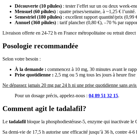
Découverte (10 pilules)
: tester l’effet sur un ou deux week-en
Mensuel (60 pilules)
: quatre prises/semaine, à ~1,25 € l’unité.
Semestriel (180 pilules)
: excellent rapport quantité/prix (0,99 €
Annuel (360 pilules)
: tarif plancher (0,80 €), –70 % par rappo
Livraison offerte en 24-72 h en France métropolitaine ou retrait direct 
Posologie recommandée
Selon votre besoin :
À la demande :
commencez à 10 mg, 30 minutes avant le rapport
Prise quotidienne :
2,5 mg ou 5 mg tous les jours à heure fixe
Ne dépassez jamais 20 mg par 24 h ni une prise quotidienne sans avis
Pour un dosage précis, appelez-nous :
04 89 51 32 15
.
Comment agit le tadalafil?
Le
tadalafil
bloque la phosphodiestérase-5, enzyme qui inactivate le G
Sa demi-vie de 17,5 h autorise une efficacité jusqu’à 36 h, contre 4-6 h