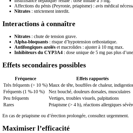
Insuffisance hépatique/ rénale : dose initiale à 5 mg.
Affections du pénis (Peyronie, priapisme) : avis médical nécessa
Nitrates
: strictement interdit.
Interactions à connaître
Nitrates
: chute de tension grave.
Alpha-bloquants
: risque d’hypotension orthostatique.
Antifongiques azolés
et macrolides : ajuster à 10 mg max.
Inhibiteurs du CYP3A4
: dose unique de 5 mg pas plus d’une 
Effets secondaires possibles
Fréquence
Effets rapportés
Très fréquents (> 10 %)
Maux de tête, bouffées de chaleur, indigestio
Fréquents (1 %-10 %)
Nez bouché, douleurs dorsales, musculaires
Peu fréquents
Vertiges, troubles visuels, palpitations
Rares
Priapisme (> 4 h), réactions allergiques sévèr
En cas de priapisme ou d’érection prolongée, consultez urgemment.
Maximiser l’efficacité