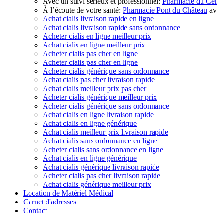
Avec un suivi sérieux et professionnel:
Pharmacie du 
À l’écoute de votre santé:
Pharmacie Pont du Château
ave
Achat cialis livraison rapide en ligne
Achat cialis livraison rapide sans ordonnance
Acheter cialis en ligne meilleur prix
Achat cialis en ligne meilleur prix
Acheter cialis pas cher en ligne
Acheter cialis pas cher en ligne
Acheter cialis générique sans ordonnance
Achat cialis pas cher livraison rapide
Achat cialis meilleur prix pas cher
Acheter cialis générique meilleur prix
Acheter cialis générique sans ordonnance
Achat cialis en ligne livraison rapide
Achat cialis en ligne générique
Achat cialis meilleur prix livraison rapide
Achat cialis sans ordonnance en ligne
Acheter cialis sans ordonnance en ligne
Achat cialis en ligne générique
Achat cialis générique livraison rapide
Acheter cialis pas cher livraison rapide
Achat cialis générique meilleur prix
Location de Matériel Médical
Carnet d'adresses
Contact