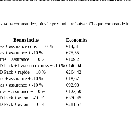
lus vous commandez, plus le prix unitaire baisse. Chaque commande inclu
Bonus inclus
Économies
tes + assurance colis + -10 %
€14,31
tes + assurance + -10 %
€75,55
ertes + assurance + -10 %
€109,21
ED Pack + livraison express + -10 %
€146,94
ED Pack + rapide + -10 %
€264,42
tes + assurance + -10 %
€18,67
tes + assurance + -10 %
€92,98
ertes + assurance + -10 %
€123,59
ED Pack + avion + -10 %
€370,45
ED Pack + avion + -10 %
€281,57