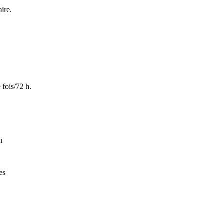
ire.
fois/72 h.
n
es