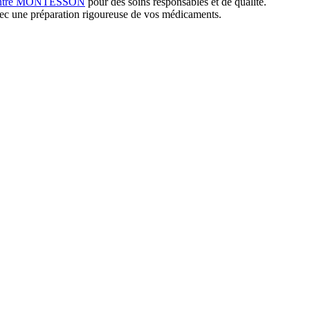
Centre MONTESSON
pour des soins responsables et de qualité.
c une préparation rigoureuse de vos médicaments.