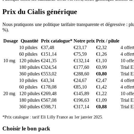
Prix du Cialis générique
Nous pratiquons une politique tarifaire transparente et dégressive : p
%).
Dosage
Quantité
Prix catalogue*
Notre prix
Prix / pilule
10 pilules
€37,48
€23,17
€2,32
4 offer
60 pilules
€151,14
€75,59
€1,26
4 offer
10 mg
120 pilules
€241,35
€132,14
€1,10
10 off
180 pilules
€324,54
€177,60
€0,99
Trial 
360 pilules
€553,02
€288,60
€0,80
Trial 
10 pilules
€43,34
€24,67
€2,47
4 offer
60 pilules
€178,08
€85,10
€1,42
4 offer
20 mg
120 pilules
€269,48
€145,89
€1,22
10 off
180 pilules
€567,08
€196,63
€1,09
Trial 
360 pilules
€598,71
€317,14
€0,88
Trial 
*Prix catalogue : tarif Eli Lilly France au 1er janvier 2025.
Choisir le bon pack