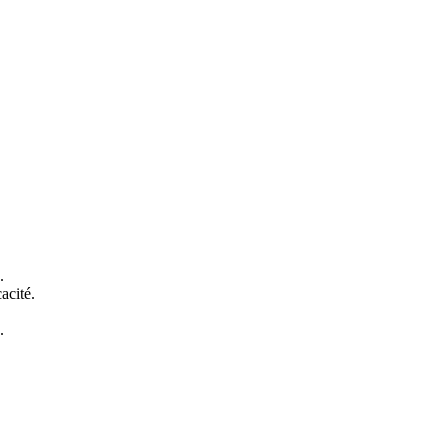
.
acité.
.